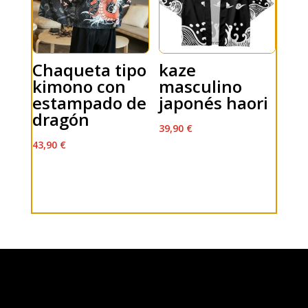
Chaqueta tipo
kaze
kimono con
masculino
estampado de
japonés haori
dragón
39,90
€
43,90
€