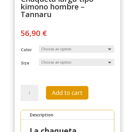
kimono hombre –
Tannaru
56,90
€
Color
Size
Chaqueta
Add to cart
larga
tipo
kimono
Description
hombre
-
La chaqueta
Tannaru