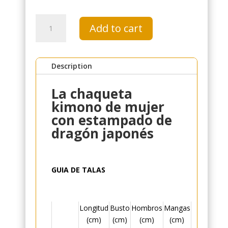
Kimono
Add to cart
de
mujer
con
Description
diseño
de
La chaqueta
dragón
japonés
kimono de mujer
quantity
con estampado de
dragón japonés
GUIA DE TALAS
Longitud
Busto
Hombros
Mangas
(cm)
(cm)
(cm)
(cm)