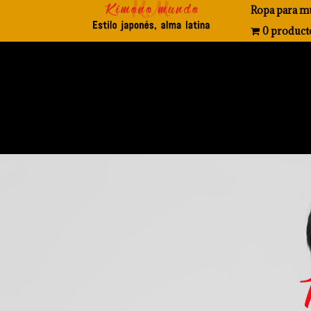
Ropa para m
0 product