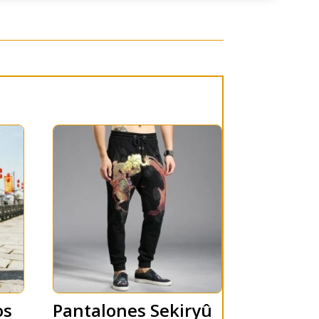
os
Pantalones Sekiryû