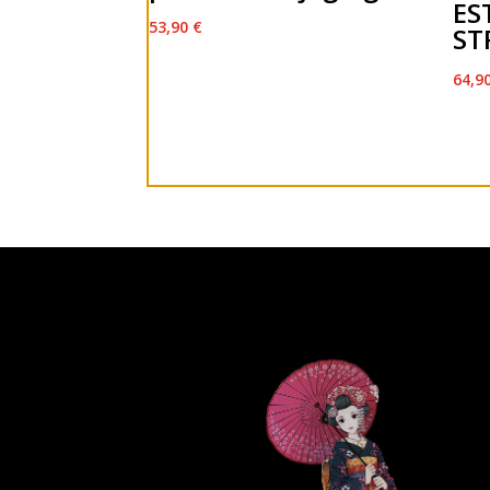
ES
53,90
€
ST
64,9