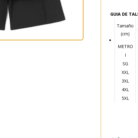
GUIA DE TA
Tamaño
(cm)
METRO
I
SG
XXL
3XL
4XL
5XL