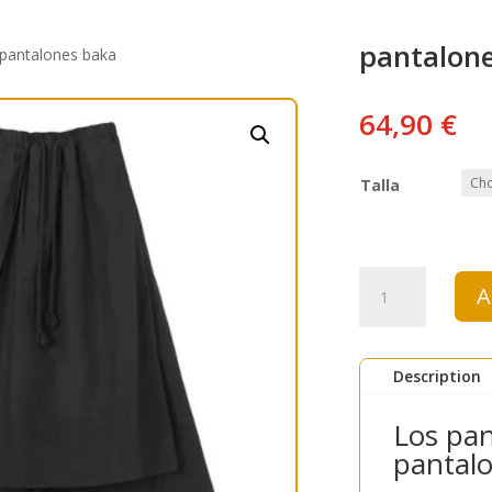
pantalon
 pantalones baka
64,90
€
Talla
pantalones
A
baka
quantity
Description
Los pa
pantalo