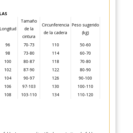
LLAS
Tamaño
Circunferencia
Peso sugerido
Longitud
de la
de la cadera
(kg)
cintura
96
70-73
110
50-60
98
73-80
114
60-70
100
80-87
118
70-80
102
87-90
122
80-90
104
90-97
126
90-100
106
97-103
130
100-110
108
103-110
134
110-120