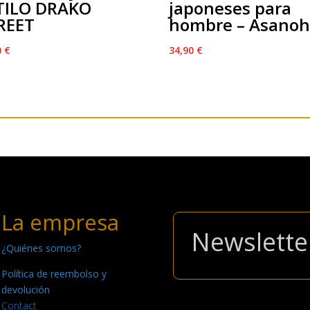
TILO DRAKO
japoneses para
REET
hombre – Asano
0
€
34,90
€
La empresa
Newslette
¿Quiénes somos?
Política de reembolso y
devolución
Contact