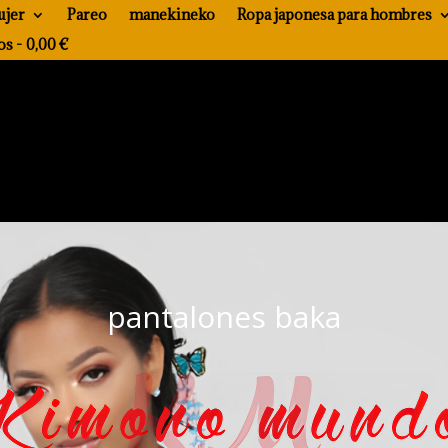
ujer
Pareo
manekineko
Ropa japonesa para hombres
os
0,00 €
pantalones baka