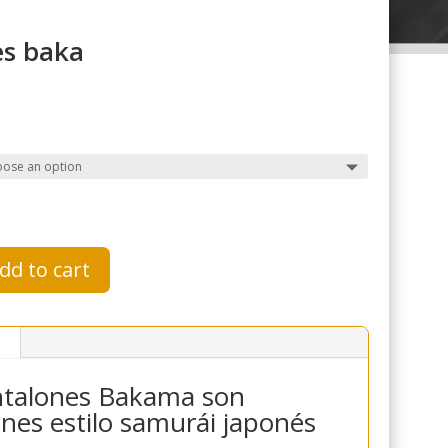
es baka
dd to cart
ntalones Bakama son
nes estilo samurái japonés