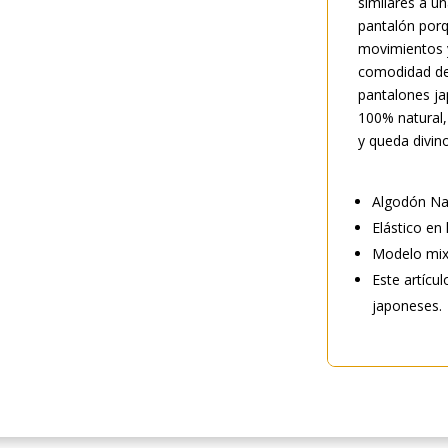
similares a un
pantalón porq
movimientos y
comodidad de 
pantalones ja
100% natural,
y queda divin
Algodón Na
Elástico en 
Modelo mi
Este artícu
japoneses.