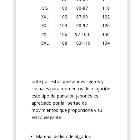
SG
100
80-87
118
70-80
XXL
102
87-90
122
80-90
3XL
104
90-97
126
90-100
4XL
106
97-103
130
100-110
5XL
108
103-110
134
110-120
opte por estos pantalones ligeros y
casuales para momentos de relajación.
este tipo de pantalón japonés es
apreciado por la libertad de
movimientos que proporciona y su
estilo elegante.
Material de lino de algodón