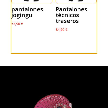
pantalones
Pantalones
jogingu
técnicos
traseros
53,90
€
84,90
€