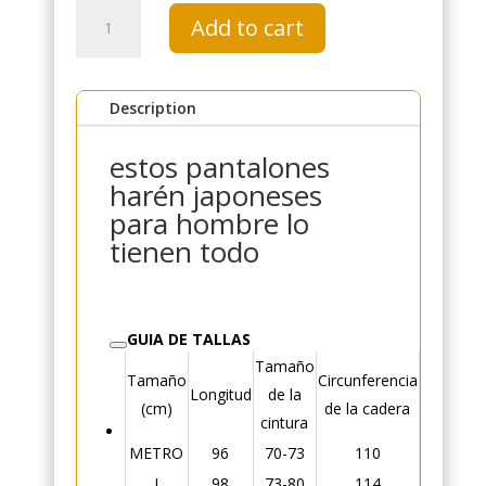
Pantalones
Add to cart
Harem
De
Japón
Description
quantity
estos pantalones
harén japoneses
para hombre lo
tienen todo
GUIA DE TALLAS
Tamaño
Peso
Tamaño
Circunferencia
Longitud
de la
sugerido
(cm)
de la cadera
cintura
(kg)
METRO
96
70-73
110
50-60
I
98
73-80
114
60-70