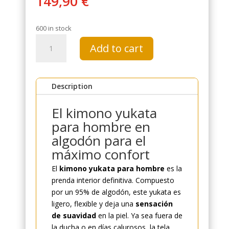
149,90
€
600 in stock
Patrón
Add to cart
Kimono
Japonés
Hombres
Description
Kusari
quantity
El kimono yukata
para hombre en
algodón para el
máximo confort
El
kimono yukata para hombre
es la
prenda interior definitiva. Compuesto
por un 95% de algodón, este yukata es
ligero, flexible y deja una
sensación
de suavidad
en la piel. Ya sea fuera de
la ducha o en días calurosos, la tela