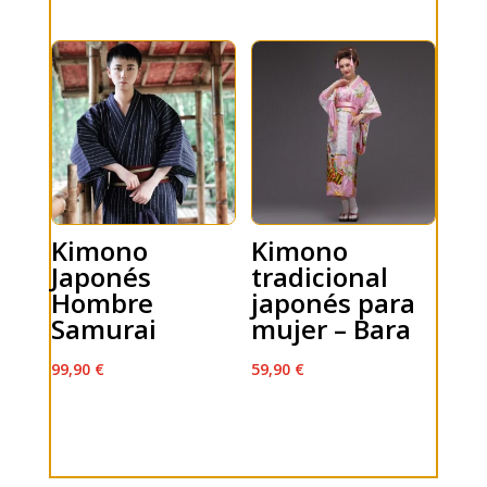
Kimono
Kimono
Japonés
tradicional
Hombre
japonés para
Samurai
mujer – Bara
99,90
€
59,90
€