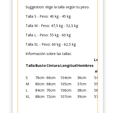
Suggestion: elige la talla según tu peso.
Talla S - Peso: 40 kg - 45 kg
Talla M - Peso: 47,5 kg - 52,5 kg
Talla L - Peso: 55 kg - 60 kg
Talla XL - Peso: 60 kg - 62,5 kg
Información sobre las tallas:
Longitud
Talla
Busto
Cintura
Longitud
Hombros
de
mangas
S
76cm
66cm
104cm
36cm
54cm
M
80cm
68cm
105cm
37cm
55cm
L
84cm
70cm
106cm
38cm
56cm
XL
88cm
72cm
107cm
39cm
57cm