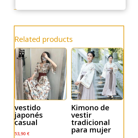
Related products
vestido
Kimono de
japonés
vestir
casual
tradicional
para mujer
53,90
€