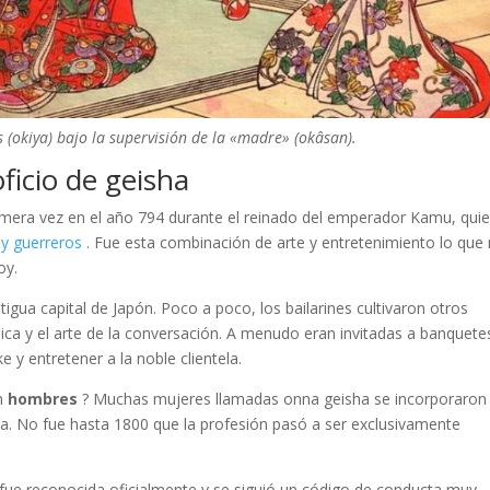
 (okiya) bajo la supervisión de la «madre» (okâsan).
ficio de geisha
rimera vez en el año 794 durante el reinado del emperador Kamu, qui
 y guerreros
. Fue esta combinación de arte y entretenimiento lo que
oy.
tigua capital de Japón. Poco a poco, los bailarines cultivaron otros
sica y el arte de la conversación. A menudo eran invitadas a banquete
e y entretener a la noble clientela.
on
hombres
? Muchas mujeres llamadas onna geisha se incorporaron
ía. No fue hasta 1800 que la profesión pasó a ser exclusivamente
fue reconocida oficialmente y se siguió un código de conducta muy