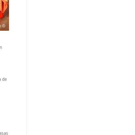
en
a de
casas