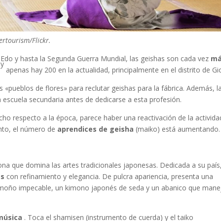
ertourism/Flickr.
o Edo y hasta la Segunda Guerra Mundial, las geishas son cada vez
m
y
X
apenas hay 200 en la actualidad, principalmente en el distrito de Gi
s «pueblos de flores» para reclutar geishas para la fábrica. Además, l
a escuela secundaria antes de dedicarse a esta profesión.
ho respecto a la época, parece haber una reactivación de la activida
anto, el número de
aprendices de geisha
(maiko) está aumentando.
ona que domina las artes tradicionales japonesas. Dedicada a su país,
es
con refinamiento y elegancia. De pulcra apariencia, presenta una
un moño impecable, un kimono japonés de seda y un abanico que mane
 música
. Toca el shamisen (instrumento de cuerda) y el taiko