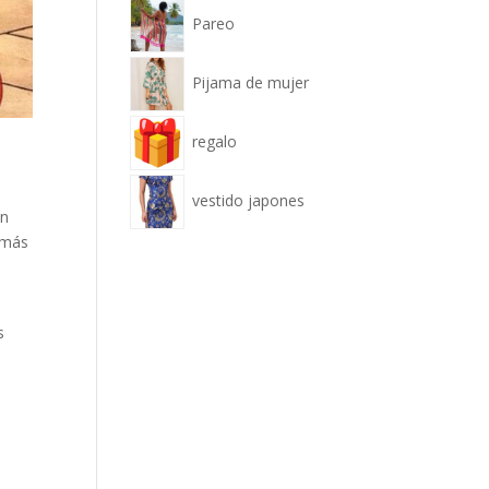
Pareo
Pijama de mujer
regalo
vestido japones
en
 más
s