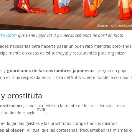
yako Odori
que tiene lugar las 3 primeras semanas de abril en Kioto.
idades necesarias para hacerte pasar un buen rato mientras sorprend
ncipalmente en casas de
té
(ochaya) y restaurantes para organizar
es y
guardianes de las costumbres japonesas
, juegan un papel
ión es muy respetada en la Tierra del Sol Naciente donde la compañí
y prostituta
rostitución
, especialmente en la mente de los occidentales, esta
XVIII
esión desde el siglo
.
mer lugar, las geishas y las prostitutas compartían los mismos
as al placer
. Al igual que las cortesanas, frecuentaban las mismas 