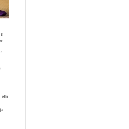
ás
on.
as
d
 ella
ja