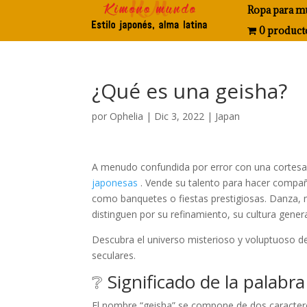
Ropa para m
0 product
¿Qué es una geisha?
por
Ophelia
|
Dic 3, 2022
|
Japan
A menudo confundida por error con una cortesa
japonesas
. Vende su talento para hacer compañ
como banquetes o fiestas prestigiosas. Danza, m
distinguen por su refinamiento, su cultura genera
Descubra el universo misterioso y voluptuoso de 
seculares.
❔ Significado de la palabr
El nombre “geisha” se compone de dos caracteres