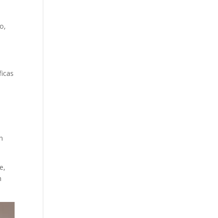
o,
ficas
n
e,
n