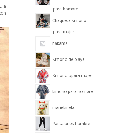
Ella
para hombre
 con
Chaqueta kimono
para mujer
hakama
Kimono de playa
Kimono opara mujer
kimono para hombre
manekineko
Pantalones hombre