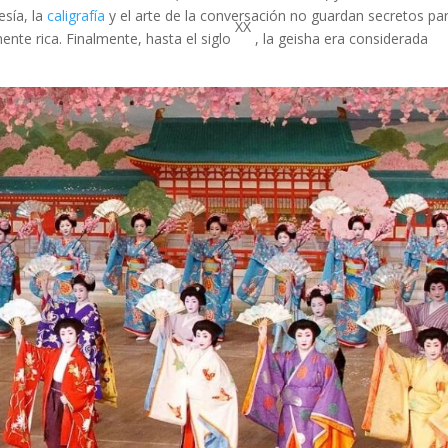
esía, la
caligrafía
y el arte de la conversación no guardan secretos pa
XX
ente rica. Finalmente, hasta el siglo
, la geisha era considerada