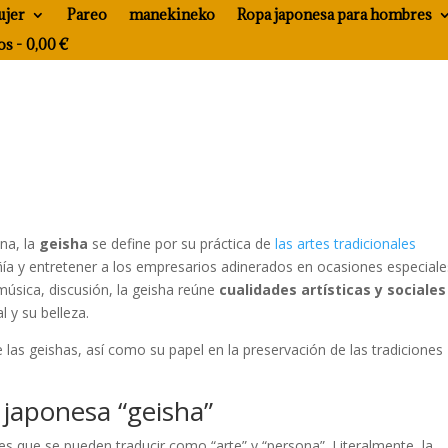
ujer
Pareo
manekineko
Ropa japonesa para hombres
os
0,00 €
na, la
geisha
se define por su práctica de
las artes tradicionales
ía y entretener a los empresarios adinerados en ocasiones especiale
úsica, discusión, la geisha reúne
cualidades artísticas y sociales
l y su belleza.
las geishas, ​​así como su papel en la preservación de las tradiciones
a japonesa “geisha”
 que se pueden traducir como “arte” y “persona”. Literalmente, la