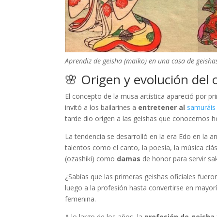
Aprendiz de geisha (maiko) en una casa de geishas
🌸 Origen y evolución del o
El concepto de la musa artística apareció por p
invitó a los bailarines a
entretener al
samuráis
tarde dio origen a las geishas que conocemos h
La tendencia se desarrolló en la era Edo en la an
talentos como el canto, la poesía, la música clá
(ozashiki) como
damas
de honor para servir sak
¿Sabías que las primeras geishas oficiales fuer
luego a la profesión hasta convertirse en mayor
femenina.
A lo largo de los años, la
profesión de geisha