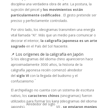
disciplina una verdadera obra de arte. La postura, la
sujeción del pincel y
los movimientos están
particularmente codificados
. El gesto pretende ser
preciso y perfectamente controlado.
Por otro lado, los ideogramas transmiten una energía
vital llamada “Ki”. Más que un medio para comunicar o
decorar el interior,
la caligrafía japonesa es un arte
sagrado
en el País del Sol Naciente.
📌 Los orígenes de la caligrafía en Japón
Si los ideogramas del idioma chino aparecieron hace
aproximadamente 3000 años, la historia de la
caligrafía japonesa recién comenzó alrededor
del
siglo
VI
con la llegada del budismo y el
.
confucianismo
El archipiélago no cuenta con un sistema de escritura
nativo, los
caracteres chinos
(sinogramas) fueron
utilizados para formar los kanji (ideogramas del idioma
Alrededor del siglo
japonés).
VII ,
se enviaron monjes