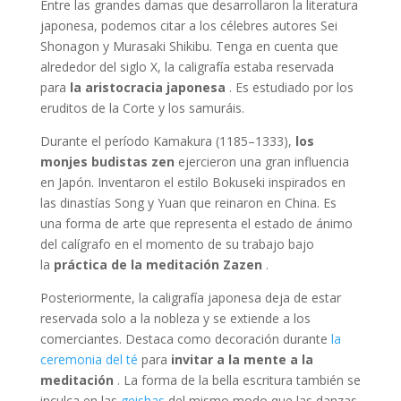
Entre las grandes damas que desarrollaron la literatura
japonesa, podemos citar a los célebres autores Sei
Shonagon y Murasaki Shikibu. Tenga en cuenta que
alrededor del siglo X, la caligrafía estaba reservada
para
la aristocracia japonesa
. Es estudiado por los
eruditos de la Corte y los samuráis.
Durante el período Kamakura (1185–1333),
los
monjes budistas zen
ejercieron una gran influencia
en Japón. Inventaron el estilo Bokuseki inspirados en
las dinastías Song y Yuan que reinaron en China. Es
una forma de arte que representa el estado de ánimo
del calígrafo en el momento de su trabajo bajo
la
práctica de la meditación Zazen
.
Posteriormente, la caligrafía japonesa deja de estar
reservada solo a la nobleza y se extiende a los
comerciantes. Destaca como decoración durante
la
ceremonia del té
para
invitar a la mente a la
meditación
. La forma de la bella escritura también se
inculca en las
geishas
del mismo modo que las danzas