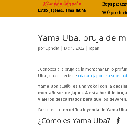
Ropa para m
0 product
Yama Uba, bruja de m
por
Ophelia
|
Dic 1, 2022
|
Japan
¿Conoces a la bruja de la montaña? En lo profu
Uba
, una especie de
criatura japonesa sobrenat
Yama Uba (山姥) es una yokai con la aparien
montañosos de Japón. A esta horrible bruja, 
viajeros descarriados para que los devoren
Descubre la
terrorífica leyenda de Yama Ub
¿Cómo es Yama Uba? 👵