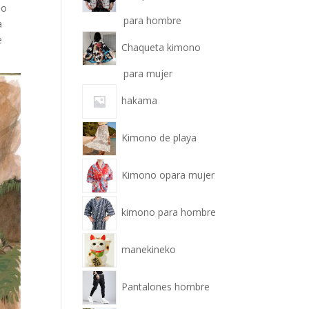
jo
para hombre
a
e
Chaqueta kimono
para mujer
hakama
Kimono de playa
Kimono opara mujer
kimono para hombre
manekineko
Pantalones hombre