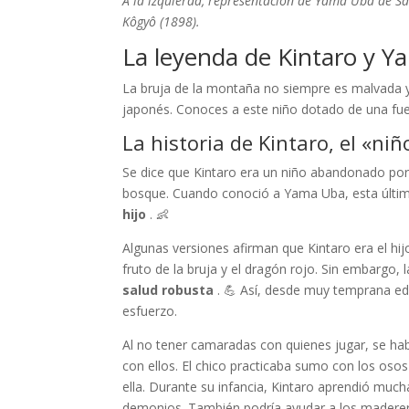
A la izquierda, representación de Yama Uba de S
Kôgyô (1898).
La leyenda de Kintaro y 
La bruja de la montaña no siempre es malvada 
japonés. Conoces a este niño dotado de una fue
La historia de Kintaro, el «niñ
Se dice que Kintaro era un niño abandonado por 
bosque. Cuando conoció a Yama Uba, esta última
hijo
. 👶
Algunas versiones afirman que Kintaro era el hi
fruto de la bruja y el dragón rojo. Sin embargo, 
salud robusta
. 💪 Así, desde muy temprana eda
esfuerzo.
Al no tener camaradas con quienes jugar, se h
con ellos. El chico practicaba sumo con los oso
ella. Durante su infancia, Kintaro aprendió muc
demonios. También podría ayudar a los madere