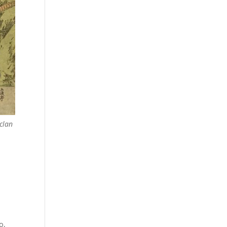
clan
l
o,