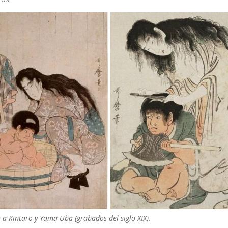
a Kintaro y Yama Uba (grabados del siglo XIX).