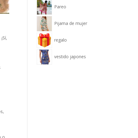
Pareo
Pijama de mujer
¡Sí,
regalo
vestido japones
s
os,
o o