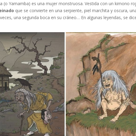
a (o Yamamba) es una mujer monstruosa. Vestida con un kimono ro
peinado
que se convierte en una serpiente, piel marchita y oscura, un
 a veces, una segunda boca en su cráneo… En algunas leyendas, se dic