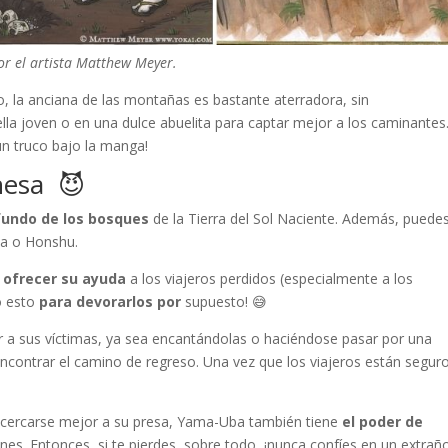
r el artista Matthew Meyer.
o, la anciana de las montañas es bastante aterradora, sin
la joven o en una dulce abuelita para captar mejor a los caminantes. 
un truco bajo la manga!
nesa 😈
fundo de los bosques
de la Tierra del Sol Naciente. Además, puede
na o Honshu.
e
ofrecer su ayuda
a los viajeros perdidos (especialmente a los
o esto
para devorarlos por
supuesto! 😅
 a sus víctimas, ya sea encantándolas o haciéndose pasar por una
ncontrar el camino de regreso. Una vez que los viajeros están segur
acercarse mejor a su presa, Yama-Uba también tiene
el poder de
ines. Entonces, si te pierdes, sobre todo, ¡nunca confíes en un extrañ