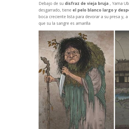
Debajo de su
disfraz de vieja bruja
, Yama Ub
desgarrado, tiene
el pelo blanco largo y des
boca creciente lista para devorar a su presa y,
que su la sangre es amarilla