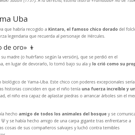
awaki Suushi (1737). A la derecha, escena teatral «Yamauba» Nô de Tsu
Yama Uba
ya que habría recogido a
Kintaro, el famoso chico dorado
del folc
rza legendaria que recuerda al personaje de Hércules.
o de oro» 👦
su madre (o huérfano según la versión), que se perdió en el
, en lugar de devorarlo, lo tomó bajo su ala y
lo crió como su pro
jo biológico de Yama-Uba. Este chico con poderes excepcionales sería
las historias coinciden en que el niño tenía
una fuerza increíble y u
d, el niño era capaz de aplastar piedras o arrancar árboles sin el m
abía hecho
amigo de todos los animales del bosque
y se comunic
s 🐻 y se había hecho amigo de una carpa gigante tras enfrentarse a
has cosas de sus compañeros salvajes y luchó contra temibles
ros.