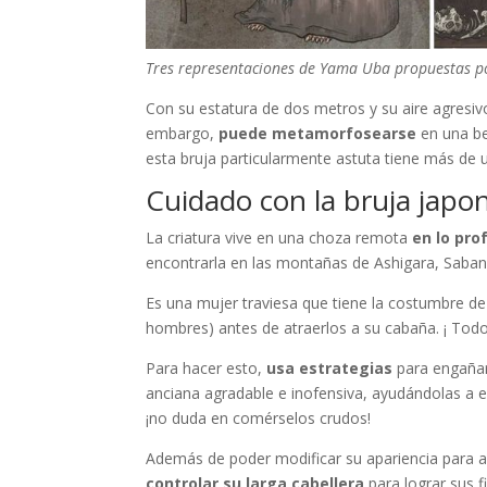
Tres representaciones de Yama Uba propuestas po
Con su estatura de dos metros y su aire agresiv
embargo,
puede metamorfosearse
en una bel
esta bruja particularmente astuta tiene más de 
Cuidado con la bruja japo
La criatura vive en una choza remota
en lo pro
encontrarla en las montañas de Ashigara, Saba
Es una mujer traviesa que tiene la costumbre d
hombres) antes de atraerlos a su cabaña. ¡ Tod
Para hacer esto,
usa estrategias
para engañar
anciana agradable e inofensiva, ayudándolas a e
¡no duda en comérselos crudos!
Además de poder modificar su apariencia para 
controlar su larga cabellera
para lograr sus f