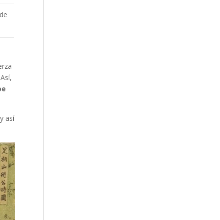
 de
erza
Así,
oe
y así