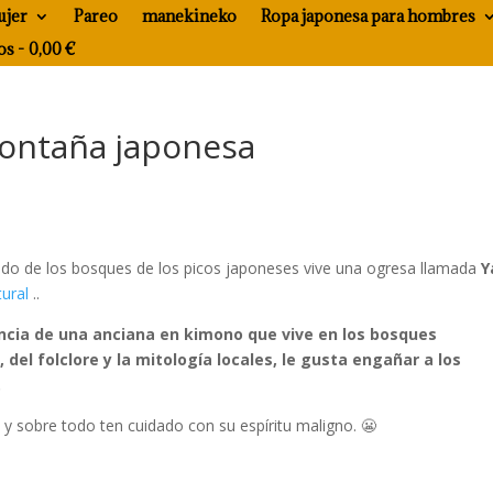
ujer
Pareo
manekineko
Ropa japonesa para hombres
os
0,00 €
ontaña japonesa
ndo de los bosques de los picos japoneses vive una ogresa llamada
Y
ural
..
cia de una anciana en kimono que vive en los bosques
del folclore y la mitología locales, le gusta engañar a los
.
a
y sobre todo ten cuidado con su espíritu maligno. 😬