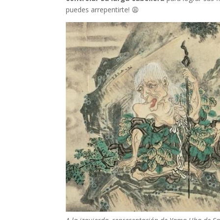
puedes arrepentirte! 😩